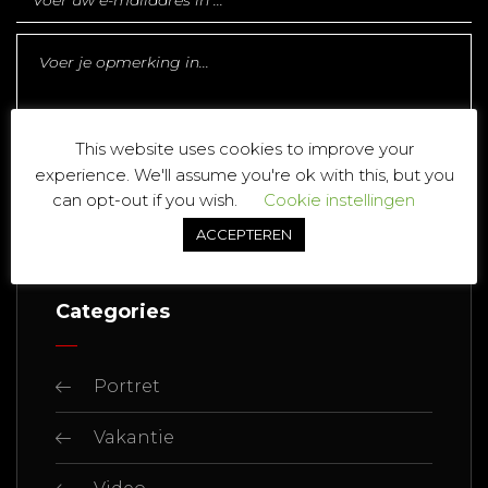
This website uses cookies to improve your
experience. We'll assume you're ok with this, but you
can opt-out if you wish.
Cookie instellingen
ACCEPTEREN
Categories
Portret
Vakantie