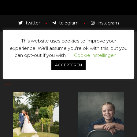
twitter
telegram
instagram
This website uses cookies to improve your
D
R
fotografie
experience. We'll assume you're ok with this, but you
can opt-out if you wish.
Cookie instellingen
ACCEPTEREN
Laatste Foto's